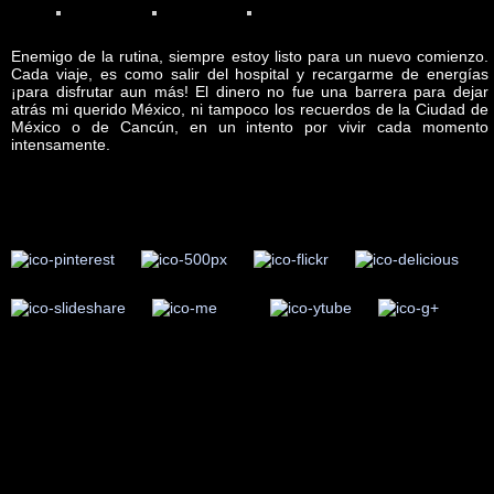
Enemigo de la rutina, siempre estoy listo para un nuevo comienzo.
Cada viaje, es como salir del hospital y recargarme de energías
¡para disfrutar aun más! El dinero no fue una barrera para dejar
atrás mi querido México, ni tampoco los recuerdos de la Ciudad de
México o de Cancún, en un intento por vivir cada momento
intensamente.
arturo araujo bermudez, fotografo, Mexico, urbano, distrito federal,
personas, df, coahuila de zaragoza, paisajes, coahuila, fotografo
mexicano, flora, piedras negras, cancun, fotografia, empresario,
fauna, fotos, ciudad de mexico, objetos, quintana roo, lavado de
dinero, atentado, plaza, q roo, caribe, Por Esto, noticaribe,
restaurante, hotel, hospital, ejecución, dinero, despojo, disparo,
arma de fuego, polémico, enemigo, periódico, vecino, autoridades,
publico, pistola, calibre, seguridad, intento