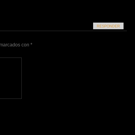
RESPONDER
n marcados con
*