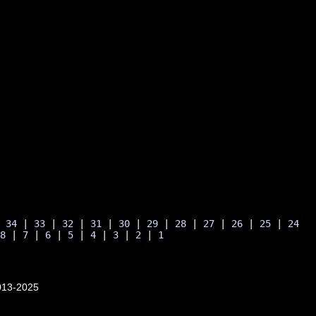
| 
34
 | 
33
 | 
32
 | 
31
 | 
30
 | 
29
 | 
28
 | 
27
 | 
26
 | 
25
 | 
24
 
8
 | 
7
 | 
6
 | 
5
 | 
4
 | 
3
 | 
2
 | 
1
013-2025