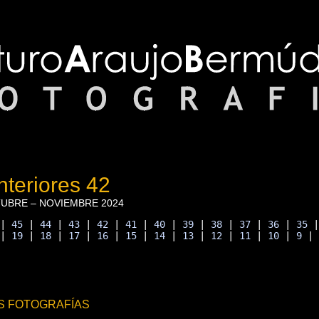
teriores 42
UBRE – NOVIEMBRE 2024
 | 
45
 | 
44
 | 
43
 | 
42
 | 
41
 | 
40
 | 
39
 | 
38
 | 
37
 | 
36
 | 
35
 
 | 
19
 | 
18
 | 
17
 | 
16
 | 
15
 | 
14
 | 
13
 | 
12
 | 
11
 | 
10
 | 
9
 |
S FOTOGRAFÍAS