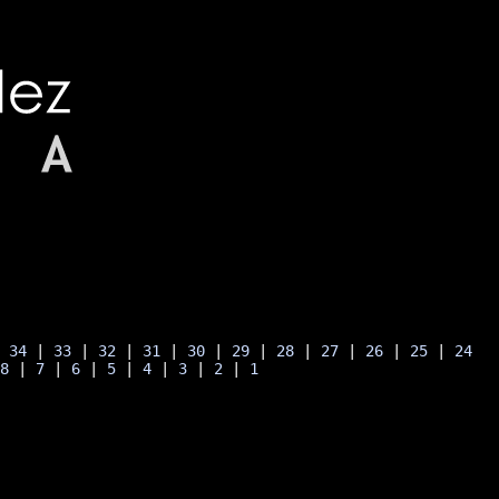
| 
34
 | 
33
 | 
32
 | 
31
 | 
30
 | 
29
 | 
28
 | 
27
 | 
26
 | 
25
 | 
24
 
8
 | 
7
 | 
6
 | 
5
 | 
4
 | 
3
 | 
2
 | 
1