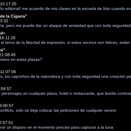
 10:17:20
 editorial! me acuerdo de mis clases en la escuela de foto cuando era 
de la Cigarra”
13:32
fía, pero me puede dar un ataque de ansiedad que con toda seguridad m
ad»
16:11:26
el tema de la libertad de expresión, si estos vecinos son felices, est
ré”
21:08:49
inero en estas plazas?
11:07:06
los, los caprichos de la naturaleza y con toda seguridad una creación 
:04:57
s personajes en cualquier plaza, hotel o restaurante, que bonito contra
9:00:57
onflicto, solo se deja colocar las peticiones de cualquier vecino
0:57:51
ura! un disparo en el momento preciso para capturar a la luna