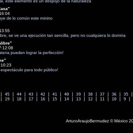
ial, este elemento es un despojo de la naturaleza
Casa”
16:04
uye de lo común este minino
13:55
re, se ve una ejecución tan sencilla, pero no cualquiera lo domina
libre”
7:12:08
teria pueden lograr la perfección!
he”
:10:23
n espectáculo para todo público!
 | 
45
 | 
44
 | 
43
 | 
42
 | 
41
 | 
40
 | 
39
 | 
38
 | 
37
 | 
36
 | 
35
 
 | 
19
 | 
18
 | 
17
 | 
16
 | 
15
 | 
14
 | 
13
 | 
12
 | 
11
 | 
10
 | 
9
 |
ArturoAraujoBermudez © México 2