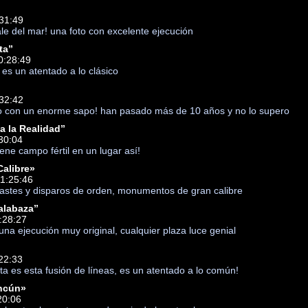
31:49
le del mar! una foto con excelente ejecución
ta”
10:28:49
es un atentado a lo clásico
”
:32:42
o con un enorme sapo! han pasado más de 10 años y no lo supero
a la Realidad”
:30:04
ene campo fértil en un lugar así!
Calibre»
1:25:46
trastes y disparos de orden, monumentos de gran calibre
Calabaza”
:28:27
 una ejecución muy original, cualquier plaza luce genial
22:33
sta es esta fusión de líneas, es un atentado a lo común!
ncún»
20:06