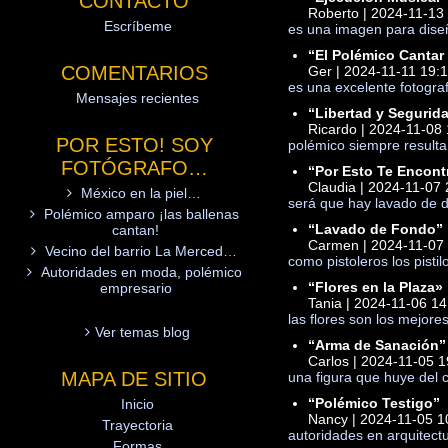
CONTACTO
Roberto | 2024-11-13
Escríbeme
es una imagen para diseño
“El Polémico Cantar 
COMENTARIOS
Ger | 2024-11-11 19:
es una excelente fotogra
Mensajes recientes
“Libertad y Segurid
Ricardo | 2024-11-08 
POR ESTO! SOY
polémico siempre resulta 
FOTÓGRAFO…
“Por Esto Te Encont
Claudia | 2024-11-07 
México en la piel…
será que hay lavado de d
Polémico amparo ¡las ballenas
“Lavado de Fondo”
cantan!
Carmen | 2024-11-07 
Vecino del barrio La Merced…
como pistoleros los pisti
Autoridades en moda, polémico
“Flores en la Plaza»
empresario
Tania | 2024-11-06 14
las flores son los mejore
Ver temas blog
“Arma de Sanación”
Carlos | 2024-11-05 1
MAPA DE SITIO
una figura que huye del c
“Polémico Testigo”
Inicio
Nancy | 2024-11-05 1
Trayectoria
autoridades en arquitect
Formas