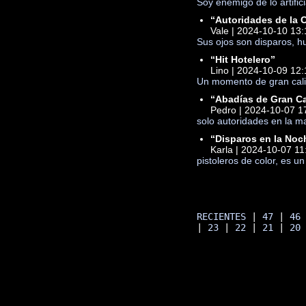
Soy enemigo de lo artific
“Autoridades de la 
Vale | 2024-10-10 13:
Sus ojos son disparos, h
“Hit Hotelero”
Lino | 2024-10-09 12:
Un momento de gran calib
“Abadías de Gran Ca
Pedro | 2024-10-07 1
solo autoridades en la ma
“Disparos en la Noc
Karla | 2024-10-07 11
pistoleros de color, es u
RECIENTES
 | 
47
 | 
46
| 
23
 | 
22
 | 
21
 | 
20