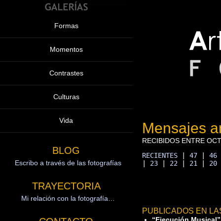
Formas
Momentos
Contrastes
Culturas
Vida
Mensajes an
RECIBIDOS ENTRE OCT
BLOG
RECIENTES
 | 
47
 | 
46
Escribo a través de las fotografías
| 
23
 | 
22
 | 
21
 | 
20
TRAYECTORIA
Mi relación con la fotografía…
PUBLICADOS EN LA
“Ejecución Musical”