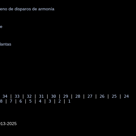
á lleno de disparos de armonía
re
lantas
| 
34
 | 
33
 | 
32
 | 
31
 | 
30
 | 
29
 | 
28
 | 
27
 | 
26
 | 
25
 | 
24
 
8
 | 
7
 | 
6
 | 
5
 | 
4
 | 
3
 | 
2
 | 
1
013-2025