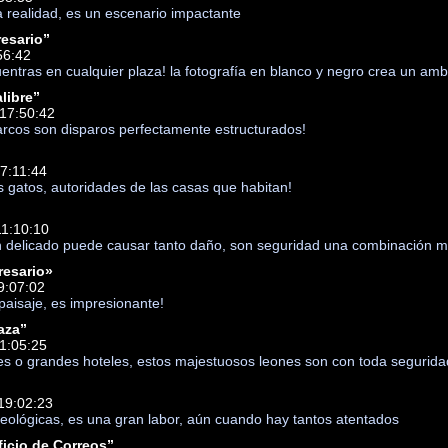
a realidad, es un escenario impactante
resario”
56:42
entras en cualquier plaza! la fotografía en blanco y negro crea un amb
libre”
 17:50:42
 arcos son disparos perfectamente estructurados!
7:11:44
s gatos, autoridades de las casas que habitan!
11:10:10
n delicado puede causar tanto daño, son seguridad una combinación m
resario»
9:07:02
paisaje, es impresionante!
laza”
1:05:25
tes o grandes hoteles, estos majestuosos leones son con toda segurid
19:02:23
ueológicas, es una gran labor, aún cuando hay tantos atentados
ficio de Correos”