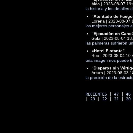
Aldo | 2023-08-07 19
la historia y los detalle
“Atentado de Fuego
Lorena | 2023-08-07 
los mejores personajes en
“Ejecución en Canc
Gala | 2023-08-04 18
las palmeras sufrieron un
«Hotel Flotante”
Roo | 2023-08-04 10:
una imagen nos puede tra
“Disparos sin Vértig
Arturo | 2023-08-03 1
la precisión de la estruc
RECIENTES
 | 
47
 | 
46
| 
23
 | 
22
 | 
21
 | 
20