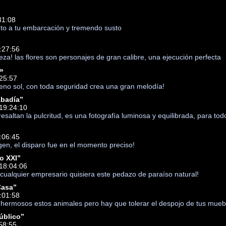
31:08
unto a tu embarcación y tremendo susto
:27:56
eza! las flores son personajes de gran calibre, una ejecución perfecta
»
:25:57
pleno sol, con toda seguridad crea una gran melodía!
Abadía”
19:24:10
resaltan la pulcritud, es una fotografía luminosa y equilibrada, para tod
:06:45
en, el disparo fue en el momento preciso!
o XXI”
18:04:06
 cualquier empresario quisiera este pedazo de paraíso natural!
Casa”
:01:58
n hermosos estos animales pero hay que tolerar el despojo de tus mueb
úblico”
58:55