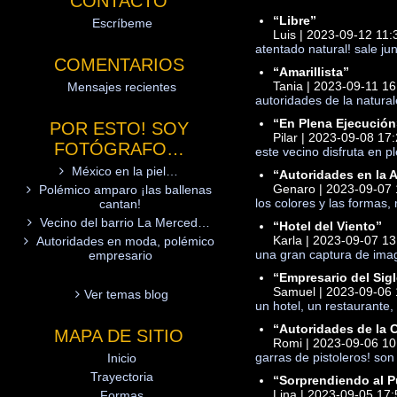
CONTACTO
“Libre”
Escríbeme
Luis | 2023-09-12 11:
atentado natural! sale j
COMENTARIOS
“Amarillista”
Tania | 2023-09-11 16
Mensajes recientes
autoridades de la natural
“En Plena Ejecución
POR ESTO! SOY
Pilar | 2023-09-08 17
FOTÓGRAFO…
este vecino disfruta en 
México en la piel…
“Autoridades en la 
Genaro | 2023-09-07 
Polémico amparo ¡las ballenas
los colores y las formas, 
cantan!
Vecino del barrio La Merced…
“Hotel del Viento”
Karla | 2023-09-07 13
Autoridades en moda, polémico
una gran captura de imag
empresario
“Empresario del Sigl
Samuel | 2023-09-06 
Ver temas blog
un hotel, un restaurante,
“Autoridades de la 
MAPA DE SITIO
Romi | 2023-09-06 10
garras de pistoleros! so
Inicio
Trayectoria
“Sorprendiendo al P
Lina | 2023-09-05 17:
Formas