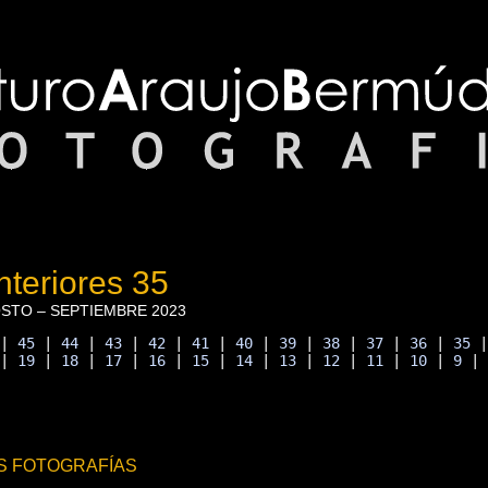
teriores 35
STO – SEPTIEMBRE 2023
 | 
45
 | 
44
 | 
43
 | 
42
 | 
41
 | 
40
 | 
39
 | 
38
 | 
37
 | 
36
 | 
35
 
 | 
19
 | 
18
 | 
17
 | 
16
 | 
15
 | 
14
 | 
13
 | 
12
 | 
11
 | 
10
 | 
9
 |
S FOTOGRAFÍAS