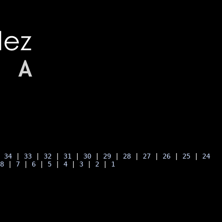
| 
34
 | 
33
 | 
32
 | 
31
 | 
30
 | 
29
 | 
28
 | 
27
 | 
26
 | 
25
 | 
24
 
8
 | 
7
 | 
6
 | 
5
 | 
4
 | 
3
 | 
2
 | 
1