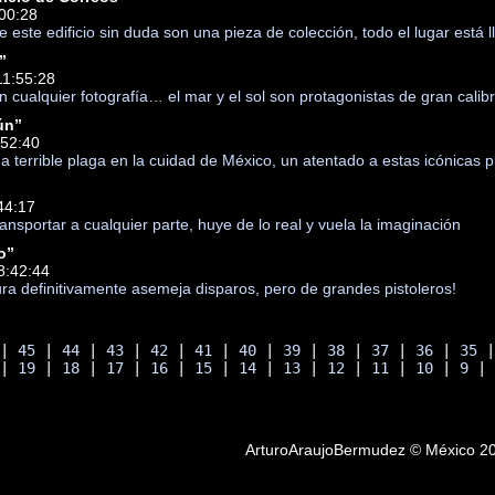
:00:28
s de este edificio sin duda son una pieza de colección, todo el lugar est
”
11:55:28
 cualquier fotografía… el mar y el sol son protagonistas de gran calib
ún”
:52:40
a terrible plaga en la cuidad de México, un atentado a estas icónicas p
44:17
nsportar a cualquier parte, huye de lo real y vuela la imaginación
o”
8:42:44
tura definitivamente asemeja disparos, pero de grandes pistoleros!
 | 
45
 | 
44
 | 
43
 | 
42
 | 
41
 | 
40
 | 
39
 | 
38
 | 
37
 | 
36
 | 
35
 
 | 
19
 | 
18
 | 
17
 | 
16
 | 
15
 | 
14
 | 
13
 | 
12
 | 
11
 | 
10
 | 
9
 |
ArturoAraujoBermudez © México 2